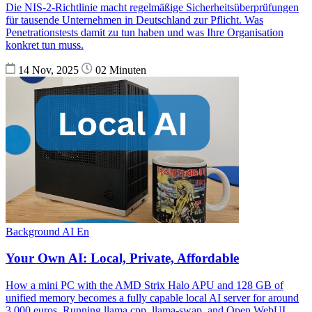
Die NIS-2-Richtlinie macht regelmäßige Sicherheitsüberprüfungen
für tausende Unternehmen in Deutschland zur Pflicht. Was
Penetrationstests damit zu tun haben und was Ihre Organisation
konkret tun muss.
14 Nov, 2025
02 Minuten
Background
AI
En
Your Own AI: Local, Private, Affordable
How a mini PC with the AMD Strix Halo APU and 128 GB of
unified memory becomes a fully capable local AI server for around
3,000 euros. Running llama.cpp, llama-swap, and Open WebUI