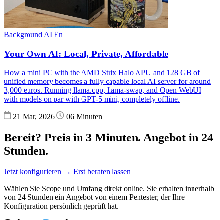
Background
AI
En
Your Own AI: Local, Private, Affordable
How a mini PC with the AMD Strix Halo APU and 128 GB of
unified memory becomes a fully capable local AI server for around
3,000 euros. Running llama.cpp, llama-swap, and Open WebUI
with models on par with GPT-5 mini, completely offline.
21 Mar, 2026
06 Minuten
Bereit? Preis in 3 Minuten. Angebot in 24
Stunden.
Jetzt konfigurieren →
Erst beraten lassen
Wählen Sie Scope und Umfang direkt online. Sie erhalten innerhalb
von 24 Stunden ein Angebot von einem Pentester, der Ihre
Konfiguration persönlich geprüft hat.